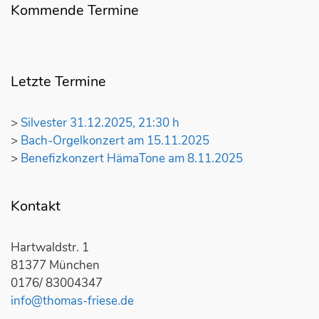
r
Kommende Termine
a
g
s
-
Letzte Termine
N
a
>
Silvester 31.12.2025, 21:30 h
v
>
Bach-Orgelkonzert am 15.11.2025
i
>
Benefizkonzert HämaTone am 8.11.2025
g
a
t
Kontakt
i
o
Hartwaldstr. 1
n
81377 München
0176/ 83004347
info@thomas-friese.de