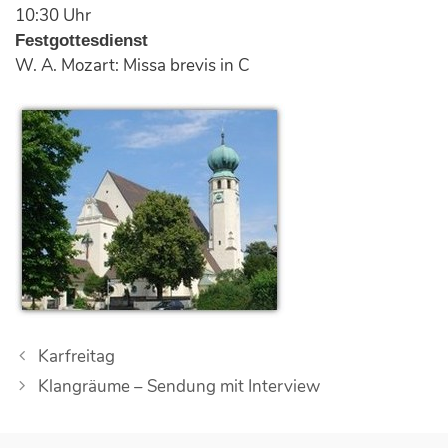
10:30 Uhr
Festgottesdienst
W. A. Mozart: Missa brevis in C
B
Karfreitag
e
Klangräume – Sendung mit Interview
i
t