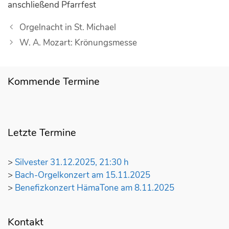
anschließend Pfarrfest
B
Orgelnacht in St. Michael
e
W. A. Mozart: Krönungsmesse
i
t
r
Kommende Termine
a
g
s
-
Letzte Termine
N
a
>
Silvester 31.12.2025, 21:30 h
v
>
Bach-Orgelkonzert am 15.11.2025
i
>
Benefizkonzert HämaTone am 8.11.2025
g
a
t
Kontakt