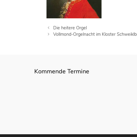
B
Die heitere Orgel
e
Vollmond-Orgelnacht im Kloster Schweiklb
i
t
r
a
g
Kommende Termine
s
-
N
a
v
i
g
a
t
i