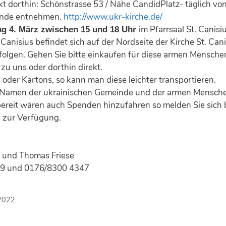
kt dorthin:
Schönstrasse 53
/ Nähe CandidPlatz- täglich
von
inde entnehmen.
http://www.ukr-kirche.de/
im Pfarrsaal St. Canis
ag 4. März zwischen 15 und 18 Uhr
 Canisius befindet sich auf der Nordseite der Kirche St. Cani
olgen. Gehen Sie bitte einkaufen für diese armen Menschen
zu uns oder dorthin direkt.
 oder Kartons, so kann man diese leichter transportieren.
m Namen der ukrainischen Gemeinde und der armen Menschen
reit wären auch Spenden hinzufahren so melden Sie sich bi
e zur Verfügung.
 und Thomas Friese
9 und 0176/8300 4347
.2022