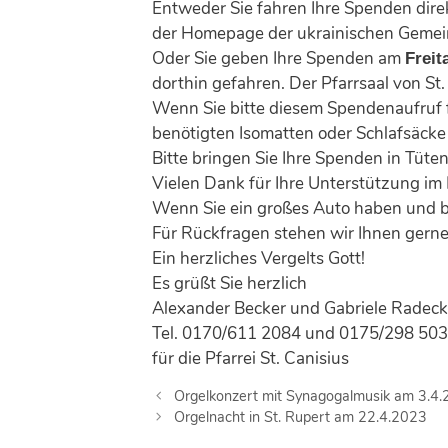
Entweder Sie fahren Ihre Spenden dire
der Homepage der ukrainischen Geme
Oder Sie geben Ihre Spenden
am
Freit
dorthin gefahren. Der Pfarrsaal von St.
Wenn Sie bitte diesem Spendenaufruf f
benötigten Isomatten oder Schlafsäcke 
Bitte bringen Sie Ihre Spenden in Tüten
Vielen Dank für Ihre Unterstützung i
Wenn Sie ein großes Auto haben und be
Für Rückfragen stehen wir Ihnen gern
Ein herzliches Vergelts Gott!
Es grüßt Sie herzlich
Alexander Becker und Gabriele Radeck
Tel.
0170/611 2084
und
0175/298 503
für die Pfarrei St. Canisius
B
Orgelkonzert mit Synagogalmusik am 3.4
e
Orgelnacht in St. Rupert am 22.4.2023
i