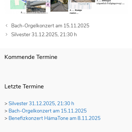
B
Bach-Orgelkonzert am 15.11.2025
e
Silvester 31.12.2025, 21:30 h
i
t
r
Kommende Termine
a
g
s
-
Letzte Termine
N
a
>
Silvester 31.12.2025, 21:30 h
v
>
Bach-Orgelkonzert am 15.11.2025
i
>
Benefizkonzert HämaTone am 8.11.2025
g
a