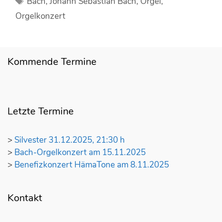
S
Bach
,
Johann Sebastian Bach
,
Orgel
,
h
c
Orgelkonzert
-
h
O
l
r
a
Kommende Termine
g
g
e
w
l
ö
k
r
Letzte Termine
o
t
n
e
z
r
>
Silvester 31.12.2025, 21:30 h
e
>
Bach-Orgelkonzert am 15.11.2025
r
>
Benefizkonzert HämaTone am 8.11.2025
t
a
Kontakt
m
1