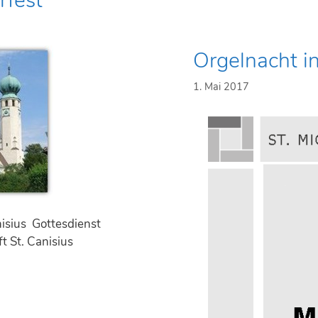
rfest
e
l
k
Orgelnacht in
o
n
1. Mai 2017
z
e
r
t
z
u
r
A
nisius Gottesdienst
u
t St. Canisius
e
r
D
u