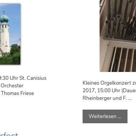
:30 Uhr St. Canisius
Kleines Orgelkonzert z
 Orchester
2017, 15:00 Uhr (Dauer
: Thomas Friese
Rheinberger und F. …
Weiterlesen …
O
r
g