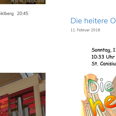
.
M
eiklberg 20:45
o
Die heitere O
z
a
11. Februar 2018
r
t
:
M
i
s
s
a
i
n
B