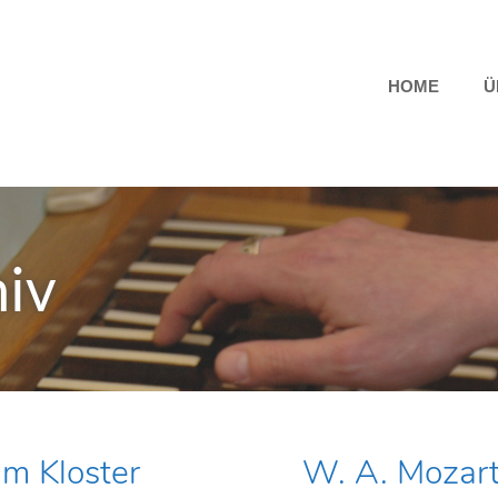
HOME
Ü
hiv
m Kloster
W. A. Mozart