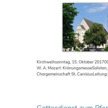
w
o
c
h
Kirchweihsonntag, 15. Oktober 201709
W. A. Mozart: KrönungsmesseSolisten,
Chorgemeinschaft St. CanisiusLeitung