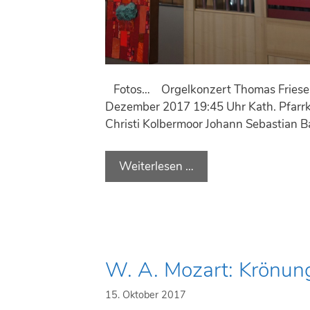
Fotos… Orgelkonzert Thomas Friese 
Dezember 2017 19:45 Uhr Kath. Pfarr
Christi Kolbermoor Johann Sebastian B
Weiterlesen …
O
r
g
e
l
m
W. A. Mozart: Krönu
i
t
15. Oktober 2017
t