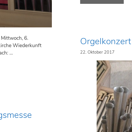
i
e
h
e
i
Mittwoch, 6.
Orgelkonzert
t
kirche Wiederkunft
e
22. Oktober 2017
ach: …
r
e
O
r
g
e
l
ngsmesse