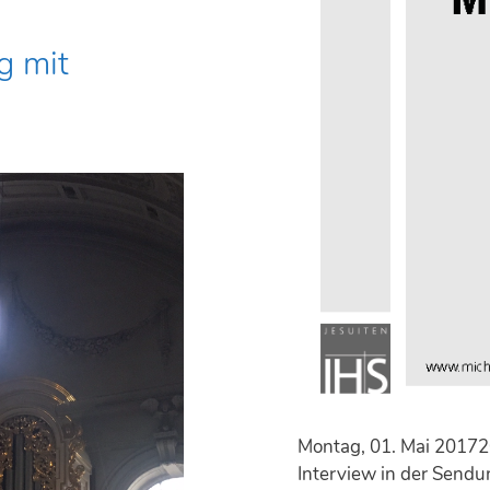
l
t
g mit
Montag, 01. Mai 20172
Interview in der Sendu