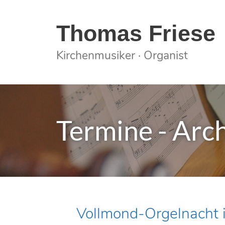
Springe
zum
Thomas Friese
Inhalt
Kirchenmusiker · Organist
Termine - Arc
Vollmond-Orgelnacht i